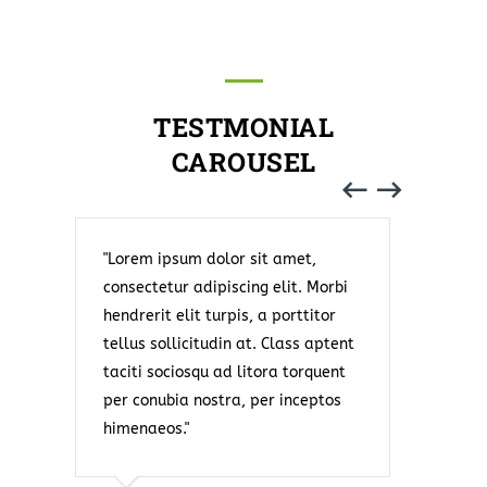
TESTMONIAL
CAROUSEL
Lorem ipsum dolor sit amet,
Lorem
consectetur adipiscing elit. Morbi
consec
hendrerit elit turpis, a porttitor
hendre
tellus sollicitudin at. Class aptent
tellus
taciti sociosqu ad litora torquent
taciti
per conubia nostra, per inceptos
per co
himenaeos.
himen