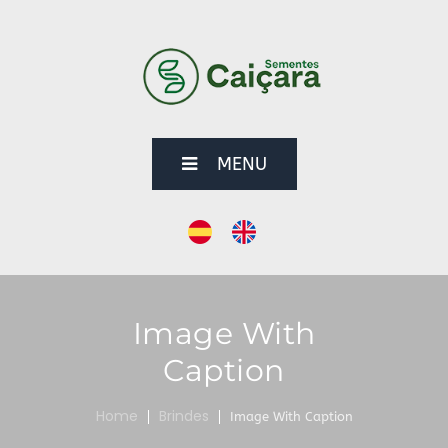
MENU
Image With
Caption
Home
Brindes
Image With Caption