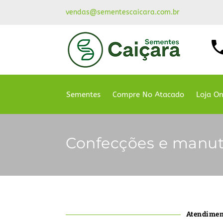
vendas@sementescaicara.com.br
Sementes
Compre No Atacado
Loja On
Confecções e manut
Atendiment