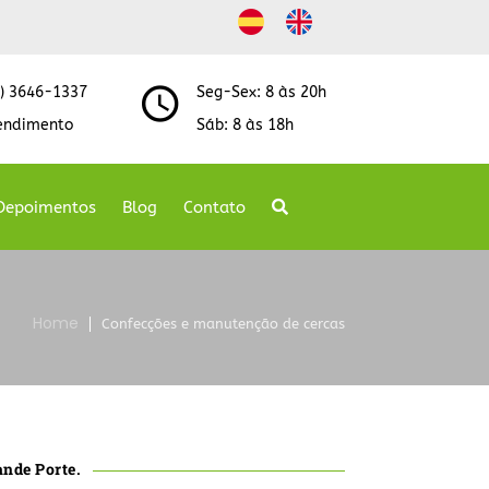
8) 3646-1337
Seg-Sex: 8 às 20h
endimento
Sáb: 8 às 18h
Depoimentos
Blog
Contato
Home
Confecções e manutenção de cercas
ande Porte.