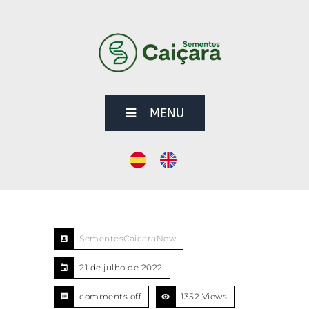
MENU
SementesCaicaraNew
21 de julho de 2022
comments off
1352 Views