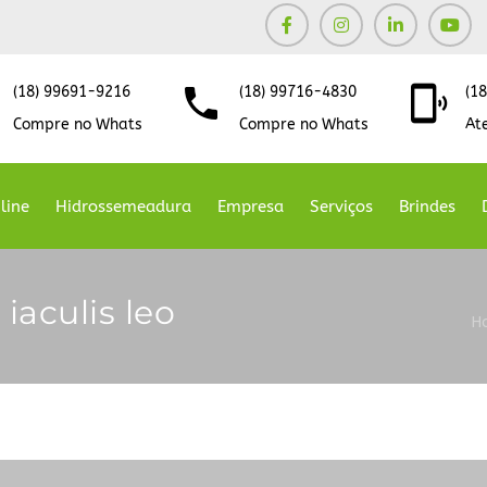
(18) 99691-9216
(18) 99716-4830
(1
Compre no Whats
Compre no Whats
At
line
Hidrossemeadura
Empresa
Serviços
Brindes
iaculis leo
H