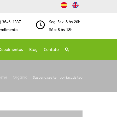
8) 3646-1337
Seg-Sex: 8 às 20h
endimento
Sáb: 8 às 18h
Depoimentos
Blog
Contato
ome
Organic
Suspendisse tempor iaculis leo