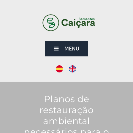
MENU
Planos de
restauração
ambiental
necessários para o