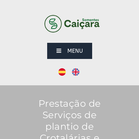
MENU
Prestação de
Serviços de
plantio de
Crotalárias e