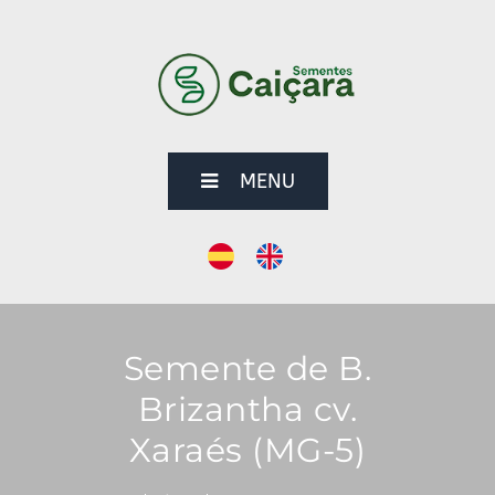
MENU
Semente de B.
Brizantha cv.
Xaraés (MG-5)