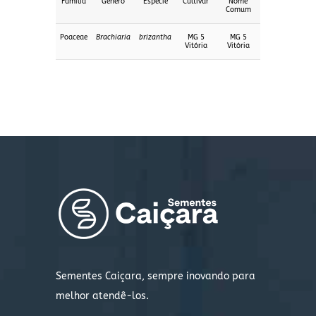
Familia
Genero
Especie
Cultivar
Nome
Comum
Poaceae
Brachiaria
brizantha
MG 5
MG 5
Vitória
Vitória
Sementes Caiçara, sempre inovando para
melhor atendê-los.