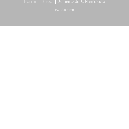
Home
Shop
Semente de B. Humidicola
cv. Llanero