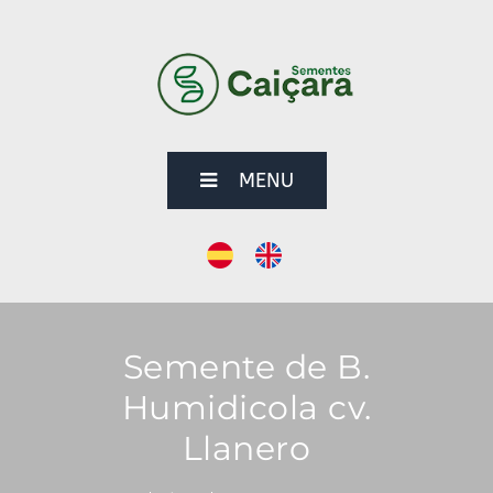
MENU
Semente de B.
Humidicola cv.
Llanero