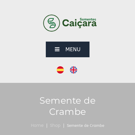
MENU
Semente de
Crambe
Home
Shop
Semente de Crambe