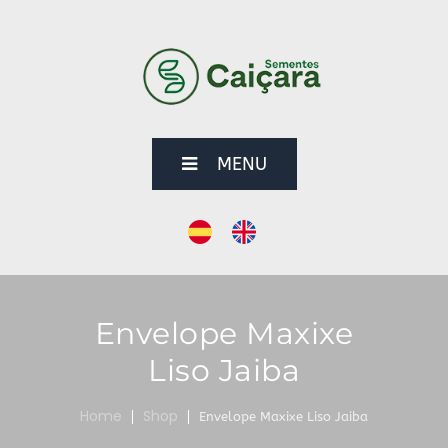
MENU
Envelope Maxixe
Liso Jaiba
Home
Shop
Envelope Maxixe Liso Jaiba