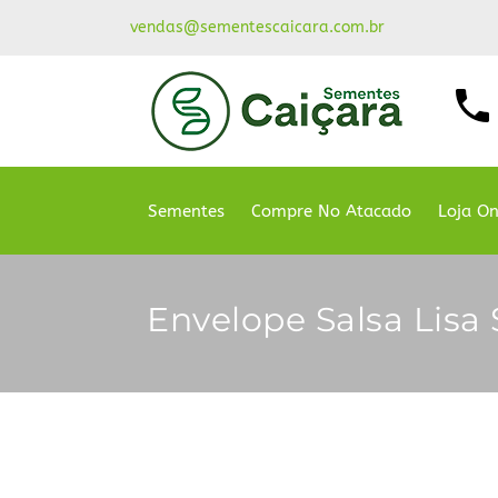
vendas@sementescaicara.com.br
Sementes
Compre No Atacado
Loja On
Envelope Salsa Lisa 