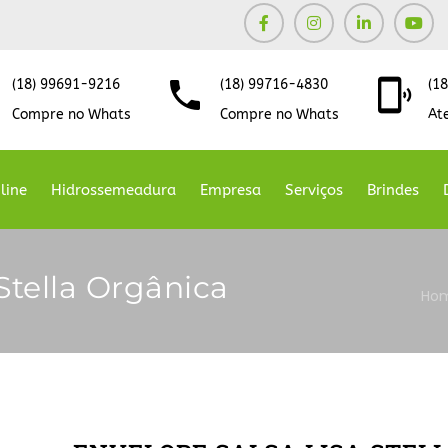
(18) 99691-9216
(18) 99716-4830
(1
Compre no Whats
Compre no Whats
At
line
Hidrossemeadura
Empresa
Serviços
Brindes
Stella Orgânica
Ho