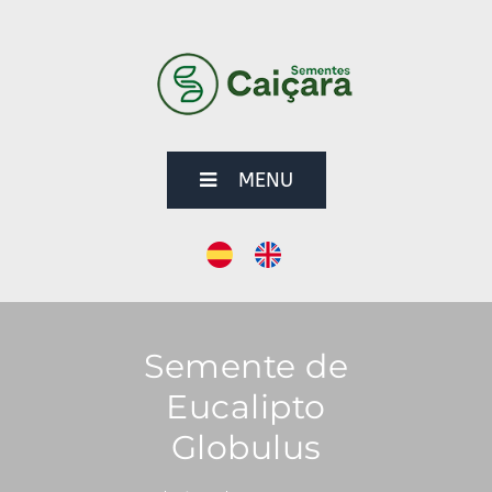
MENU
Semente de
Eucalipto
Globulus