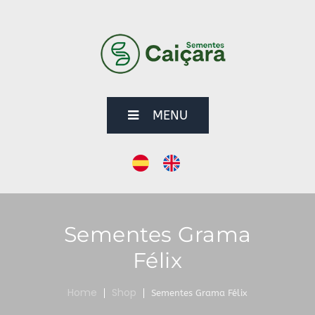
MENU
Sementes Grama
Félix
Home
Shop
Sementes Grama Félix