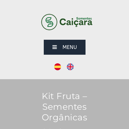
MENU
Kit Fruta –
Sementes
Orgânicas