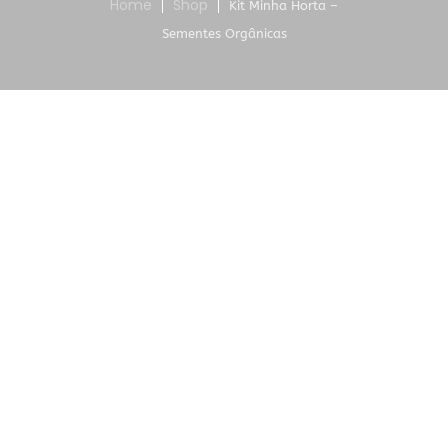
Home
Shop
Kit Minha Horta –
Sementes Orgânicas