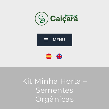
MENU
Kit Minha Horta –
Sementes
Orgânicas