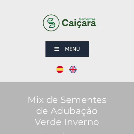
MENU
Mix de Sementes
de Adubação
Verde Inverno