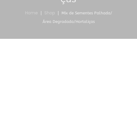
Home
Shop
Mix de Sementes Palhada/
Área Degradada/Hortaliças