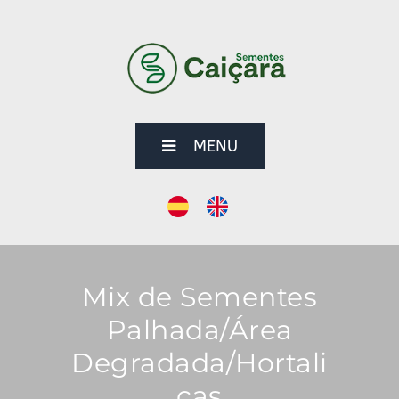
MENU
Mix de Sementes
Palhada/Área
Degradada/Hortali
ças