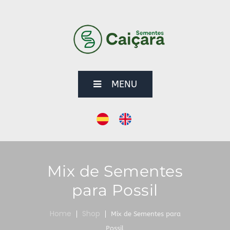
MENU
Mix de Sementes
para Possil
Home
Shop
Mix de Sementes para
Possil