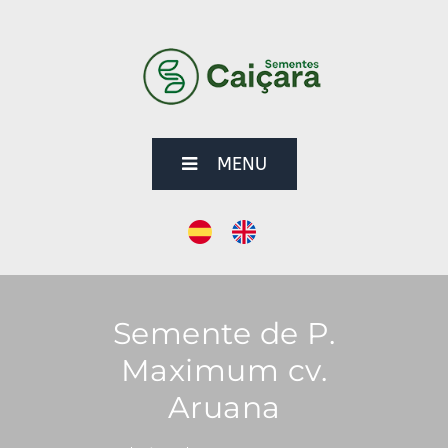
MENU
Semente de P.
Maximum cv.
Aruana