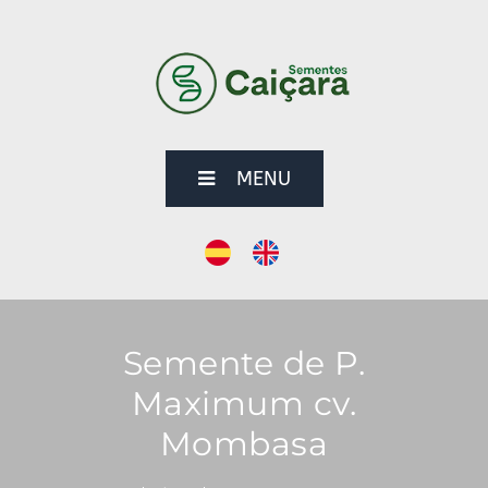
MENU
Semente de P.
Maximum cv.
Mombasa