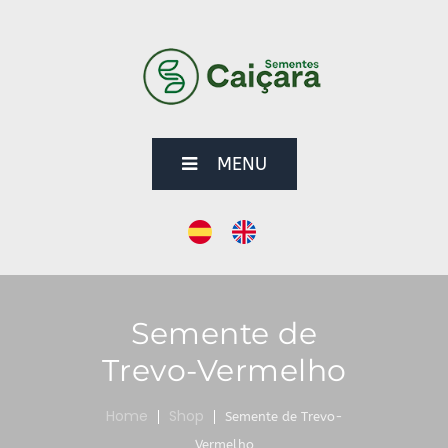
MENU
Semente de
Trevo-Vermelho
Home
Shop
Semente de Trevo-
Vermelho