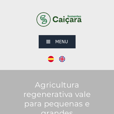
MENU
Agricultura
regenerativa vale
para pequenas e
grandes