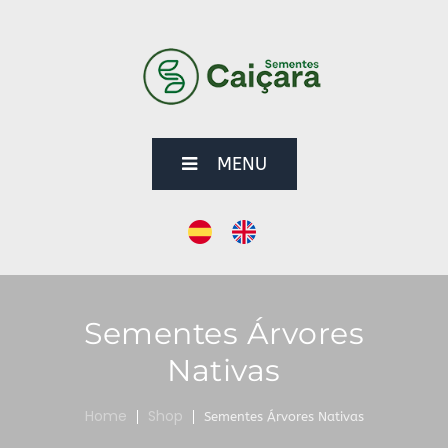
MENU
Sementes Árvores
Nativas
Home
Shop
Sementes Árvores Nativas