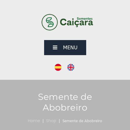
MENU
Semente de
Abobreiro
Home
Shop
Semente de Abobreiro