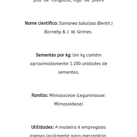
pau-de-cangalha, ingá-de-pobre
Nome cientifico:
Samanea tubulosa
(Benth.)
Barneby & J. W. Grimes.
Sementes por kg:
Um kg contém
aproximadamente 1.200 unidades de
sementes.
Família:
Mimosaceae (Leguminosae:
Mimosoideae)
Utilidades:
A madeira é empregada
apenas localmente para mercenária,