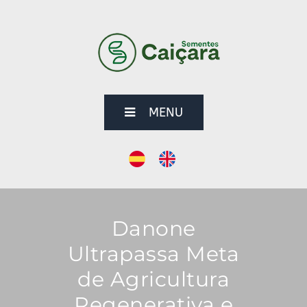
MENU
Danone
Ultrapassa Meta
de Agricultura
Regenerativa e