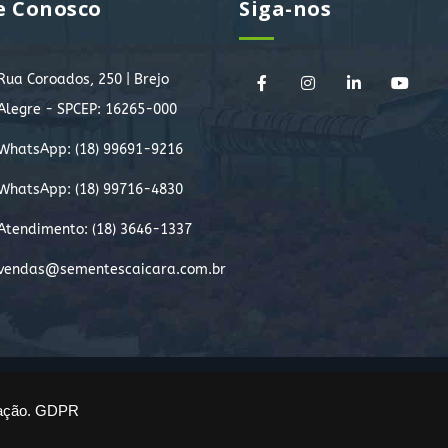
e Conosco
Siga-nos
Rua Coroados, 250 | Brejo
Alegre - SPCEP: 16265-000
WhatsApp:
(18) 99691-9216
WhatsApp:
(18) 99716-4830
Atendimento: (18) 3646-1337
vendas@sementescaicara.com.br
.
ação.
GDPR