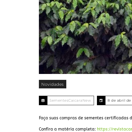
Novidades
SementesCaicaraNew
8 de abril de
Faça suas compras de sementes certificadas d
Confira a matéria completa:
https://revista