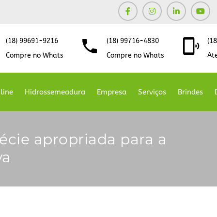
(18) 99691-9216
(18) 99716-4830
(1
Compre no Whats
Compre no Whats
At
line
Hidrossemeadura
Empresa
Serviços
Brindes
cie apropriada para a
va