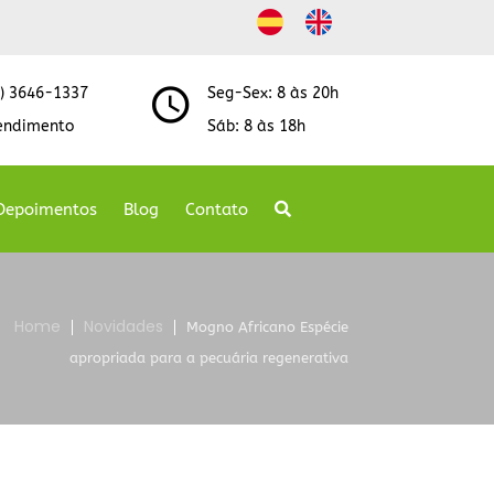
8) 3646-1337
Seg-Sex: 8 às 20h
endimento
Sáb: 8 às 18h
Depoimentos
Blog
Contato
Home
Novidades
Mogno Africano Espécie
apropriada para a pecuária regenerativa