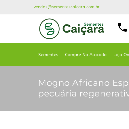
vendas@sementescaicara.com.br
Sementes
Compre No Atacado
Loja On
Mogno Africano Espé
pecuária regenerati