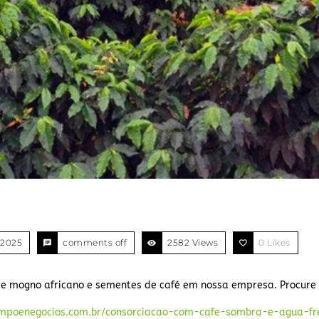
 2025
comments off
2582 Views
0
Likes
e mogno africano e sementes de café em nossa empresa. Procure 
campoenegocios.com.br/consorciacao-com-cafe-sombra-e-agua-fr