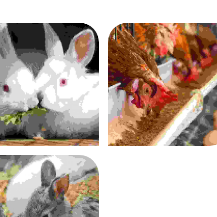
s tristique purus non lacus
Duis fermentum felis
Livestock
Organic
Proin venenatis felis
Soil Management