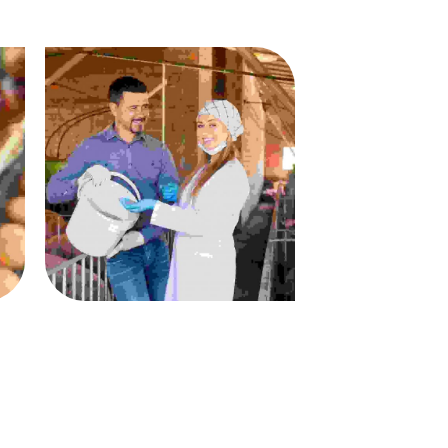
Quisque id maximus leo
Pest Control