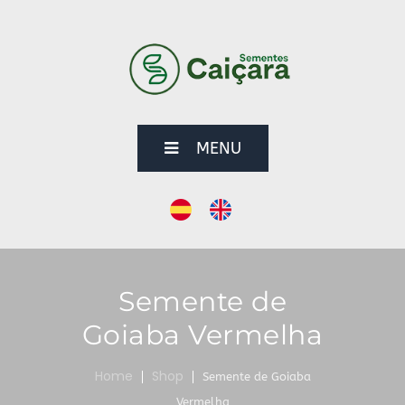
MENU
Semente de
Goiaba Vermelha
Home
Shop
Semente de Goiaba
Vermelha