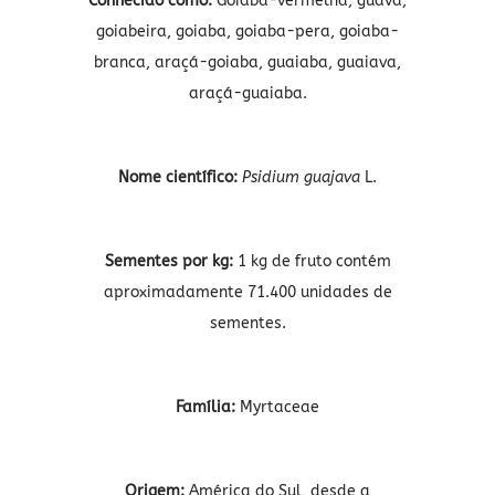
Conhecido como:
Goiaba-vermelha, guava,
goiabeira, goiaba, goiaba-pera, goiaba-
branca, araçá-goiaba, guaiaba, guaiava,
araçá-guaiaba.
Nome científico:
Psidium guajava
L.
Sementes por kg:
1 kg de fruto contém
aproximadamente 71.400 unidades de
sementes.
Família:
Myrtaceae
Origem:
América do Sul, desde a