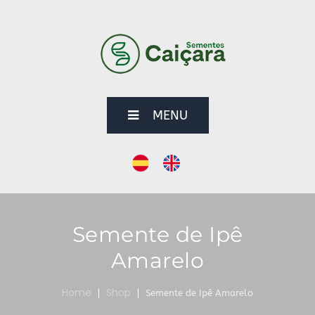
MENU
Semente de Ipê
Amarelo
Home
Shop
Semente de Ipê Amarelo