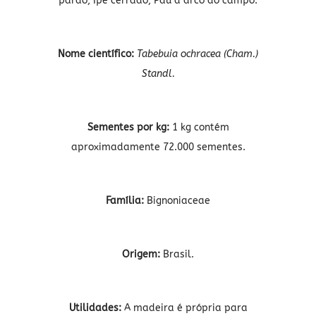
pardo, Ipê cerrado, Pau d´arco do campo.
Nome científico:
Tabebuia ochracea (Cham.)
Standl.
Sementes por kg:
1 kg contém
aproximadamente 72.000 sementes.
Família:
Bignoniaceae
Origem:
Brasil.
Utilidades:
A madeira é própria para