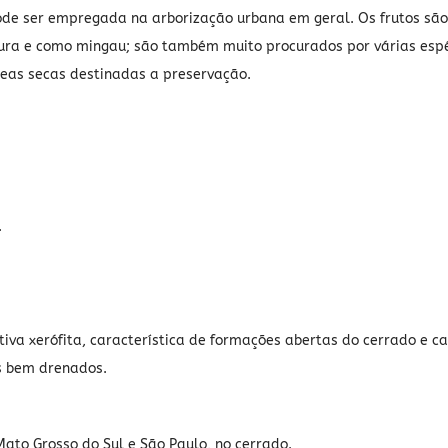
pode ser empregada na arborização urbana em geral. Os frutos sã
tura e como mingau; são também muito procurados por várias espéc
eas secas destinadas a preservação.
.
letiva xerófita, característica de formações abertas do cerrado 
s bem drenados.
Mato Grosso do Sul e São Paulo, no cerrado.