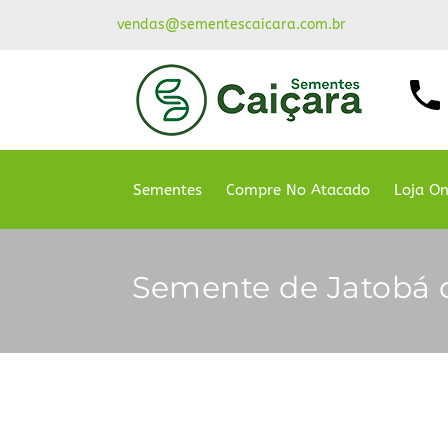
vendas@sementescaicara.com.br
Sementes
Compre No Atacado
Loja On
Semente de Jatobá 