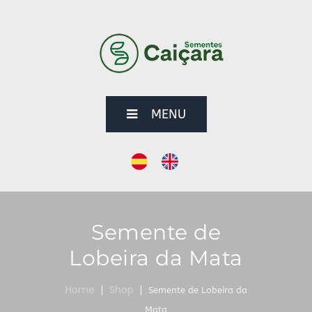
MENU
Semente de
Lobeira da Mata
Home
Shop
Semente de Lobeira da
Mata