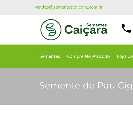
vendas@sementescaicara.com.br
Sementes
Compre No Atacado
Loja On
Semente de Pau Cig