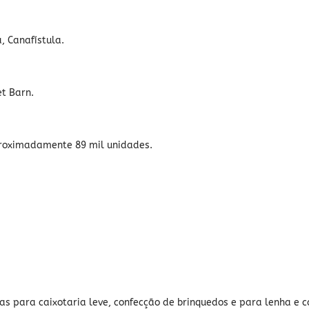
, Canafístula.
et Barn.
roximadamente 89 mil unidades.
s para caixotaria leve, confecção de brinquedos e para lenha e c