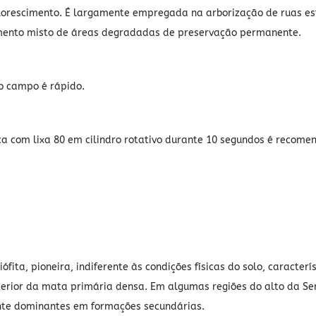
lorescimento. É largamente empregada na arborização de ruas est
stamento misto de áreas degradadas de preservação permanente.
o campo é rápido.
ca com lixa 80 em cilindro rotativo durante 10 segundos é reco
ófita, pioneira, indiferente às condições físicas do solo, caracte
interior da mata primária densa. Em algumas regiões do alto da S
te dominantes em formações secundárias.