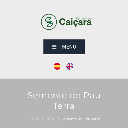
MENU
Semente de Pau
Terra
Home
Shop
Semente de Pau Terra