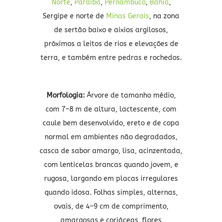
Norte
,
Paraíba
,
Pernambuco
,
Bahia
,
Sergipe e norte de
Minas Gerais
, na zona
de sertão baixo e aixios argilosos,
próximos a leitos de rios e elevações de
terra, e também entre pedras e rochedos.
Morfologia:
Árvore de tamanho médio,
com 7–8 m de altura, lactescente, com
caule bem desenvolvido, ereto e de copa
normal em ambientes não degradados,
casca de sabor amargo, lisa, acinzentada,
com lenticelas brancas quando jovem, e
rugosa, largando em placas irregulares
quando idosa. Folhas simples, alternas,
ovais, de 4–9 cm de comprimento,
amargosas e coriáceas, flores