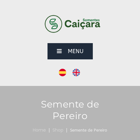
MENU
Semente de
Pereiro
Home
Shop
Semente de Pereiro