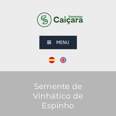
MENU
Semente de
Vinhático de
Espinho